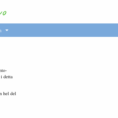
m
nto-
i detta
 hel del