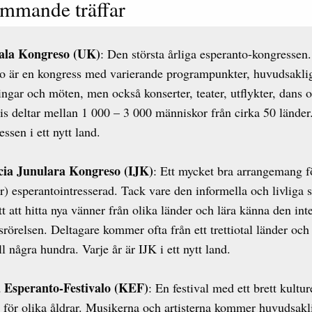
mmande träffar
ala Kongreso (UK)
: Den största årliga esperanto-kongressen
o är en kongress med varierande programpunkter, huvudsakli
ingar och möten, men också konserter, teater, utflykter, dans o
is deltar mellan 1 000 – 3 000 människor från cirka 50 länder.
essen i ett nytt land.
cia Junulara Kongreso (IJK)
: Ett mycket bra arrangemang f
r) esperantointresserad. Tack vare den informella och livliga
ätt att hitta nya vänner från olika länder och lära känna den int
örelsen. Deltagare kommer ofta från ett trettiotal länder och
ll några hundra. Varje år är IJK i ett nytt land.
 Esperanto-Festivalo (KEF)
: En festival med ett brett kulture
för olika åldrar. Musikerna och artisterna kommer huvudsakl