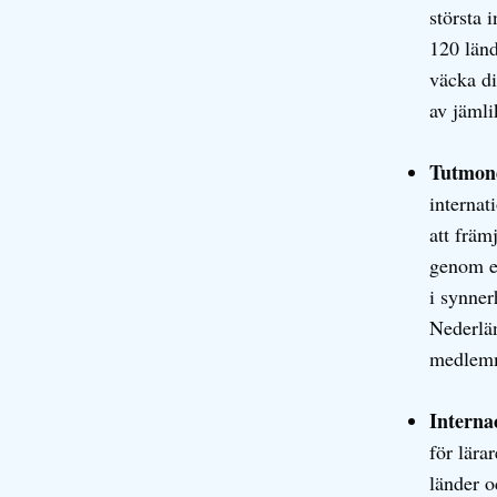
största 
120 länd
väcka d
av jäml
Tutmond
internat
att främ
genom e
i synner
Nederlän
medlemm
Interna
för lära
länder o