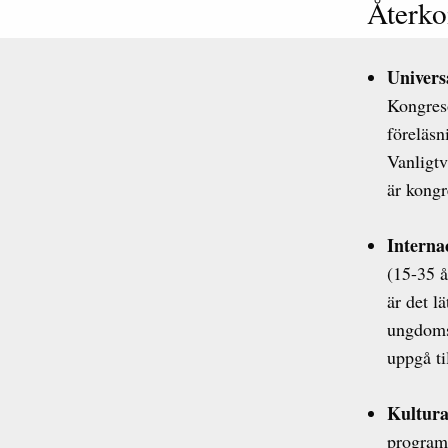
Återko
Univers
Kongres
föreläsn
Vanligtv
är kongr
Interna
(15-35 å
är det l
ungdomsr
uppgå ti
Kultura
program 