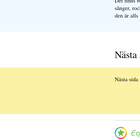
Det finns b
sånger, roc
den är alls
Nästa 
Nästa sida