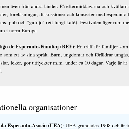
men även från andra länder. På eftermiddagarna och kvällarna
eater, föreläsningar, diskussioner och konserter med esperanto
ans, pub och "gufujo" (ett lungt kafé). Festivalen äger rum m
um i norra Europa
iĝo de Esperanto-Familioj (REF)
: En träff för familjer so
o som ett av sina språk. Barn, ungdomar och föräldrar umgås,
sslar, leker, gör utflyckter m.m. under ca 10 dagar. Varje år är
d.
ationella organisationer
ala Esperanto-Asocio (UEA)
: UEA grundades 1908 och är i