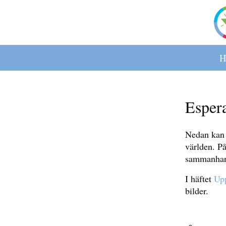
H
Espera
Nedan kan 
världen. P
sammanha
I häftet
Upp
bilder.