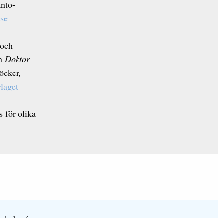
anto-
.se
 och
en
Doktor
öcker,
laget
 för olika