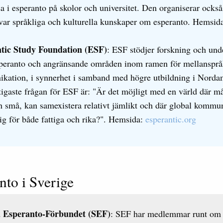
a i esperanto på skolor och universitet. Den organiserar ocks
var språkliga och kulturella kunskaper om esperanto. Hemsid
tic Study Foundation (ESF)
: ESF stödjer forskning och und
speranto och angränsande områden inom ramen för mellansprå
kation, i synnerhet i samband med högre utbildning i Norda
igaste frågan för ESF är: "Är det möjligt med en värld där m
h små, kan samexistera relativt jämlikt och där global kommu
lig för både fattiga och rika?". Hemsida:
esperantic.org
nto i Sverige
 Esperanto-Förbundet (SEF)
: SEF har medlemmar runt om i