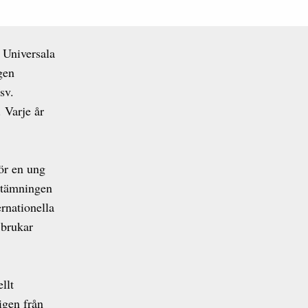
. Universala
gen
sv.
 Varje år
ör en ung
 stämningen
ernationella
 brukar
llt
igen från