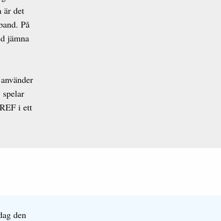
 är det
-band. På
ed jämna
m använder
 spelar
 REF i ett
dag den