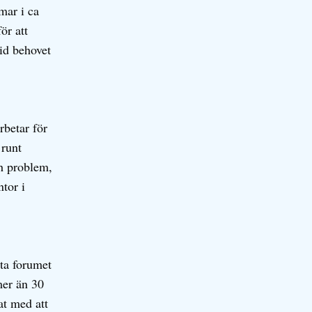
mar i ca
ör att
id behovet
rbetar för
 runt
h problem,
ntor i
sta forumet
mer än 30
at med att