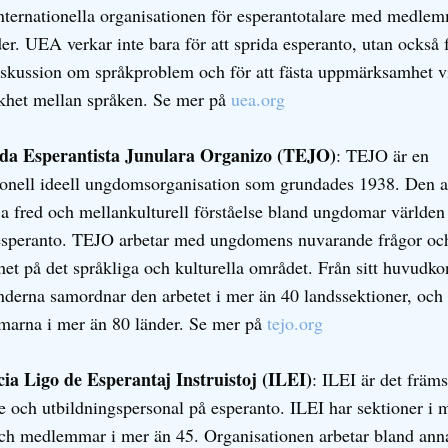
internationella organisationen för esperantotalare med medlem
er. UEA verkar inte bara för att sprida esperanto, utan också f
iskussion om språkproblem och för att fästa uppmärksamhet v
ikhet mellan språken. Se mer på
uea.org
a Esperantista Junulara Organizo (TEJO)
: TEJO är en
ionell ideell ungdomsorganisation som grundades 1938. Den a
ja fred och mellankulturell förståelse bland ungdomar världen
speranto. TEJO arbetar med ungdomens nuvarande frågor oc
het på det språkliga och kulturella området. Från sitt huvudko
derna samordnar den arbetet i mer än 40 landssektioner, och
arna i mer än 80 länder. Se mer på
tejo.org
cia Ligo de Esperantaj Instruistoj (ILEI)
: ILEI är det främ
re och utbildningspersonal på esperanto. ILEI har sektioner i 
ch medlemmar i mer än 45. Organisationen arbetar bland ann