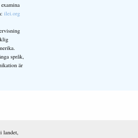
å examina
a:
ilei.org
ervisning
klig
merika.
ånga språk,
nikation är
 landet,