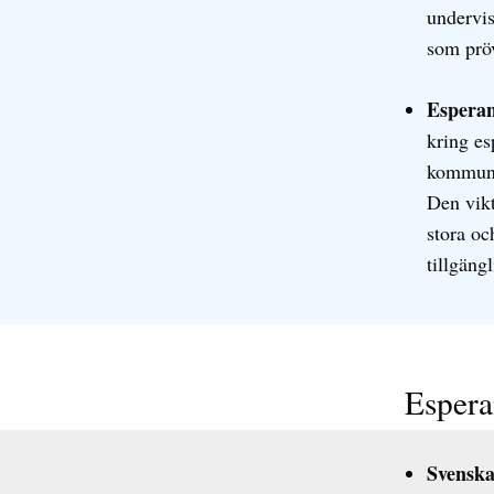
undervis
som prö
Esperan
kring e
kommuni
Den vikt
stora oc
tillgäng
Espera
Svenska