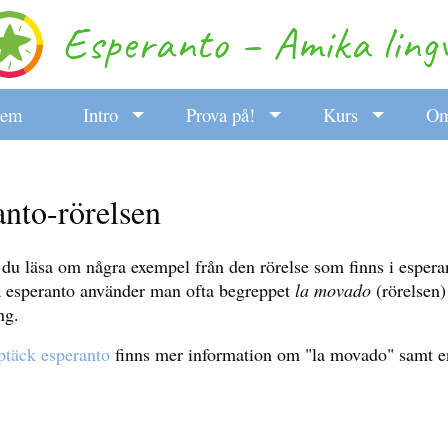
em
Intro
Prova på!
Kurs
O
nto-rörelsen
du läsa om några exempel från den rörelse som finns i espera
å esperanto använder man ofta begreppet
la movado
(rörelsen) 
ng.
täck esperanto
finns mer information om "la movado" samt en