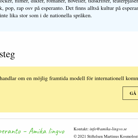
öcker, filmer, dikter, romaner, noveller, tidskrifter, teaterpjäse
k, pop, rap osv på esperanto. Det finns alltså kultur på esper
 inte lika stor som i de nationella språken.
steg
 handlar om en möjlig framtida modell för internationell kom
GÅ
Kontakt:
info@amika-lingvo.se
© 2021 Stiftelsen Martinus Kosmolog