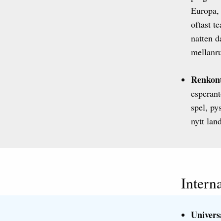
Europa, 
oftast t
natten d
mellanr
Renkont
esperant
spel, py
nytt lan
Intern
Univers