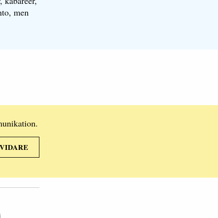
r, kabaréer,
anto, men
munikation.
 VIDARE
i