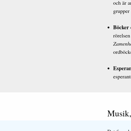
och är a
grupper 
Böcker 
rörelsen
Zamenhof
ordböcke
Espera
esperant
Musik,