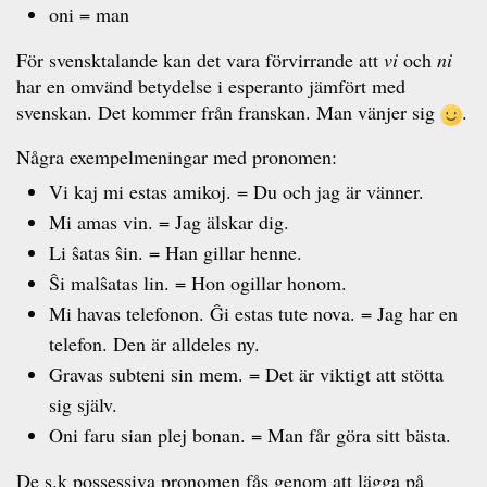
oni = man
För svensktalande kan det vara förvirrande att
vi
och
ni
har en omvänd betydelse i esperanto jämfört med
svenskan. Det kommer från franskan. Man vänjer sig
.
Några exempelmeningar med pronomen:
Vi kaj mi estas amikoj. = Du och jag är vänner.
Mi amas vin. = Jag älskar dig.
Li ŝatas ŝin. = Han gillar henne.
Ŝi malŝatas lin. = Hon ogillar honom.
Mi havas telefonon. Ĝi estas tute nova. = Jag har en
telefon. Den är alldeles ny.
Gravas subteni sin mem. = Det är viktigt att stötta
sig själv.
Oni faru sian plej bonan. = Man får göra sitt bästa.
De s.k possessiva pronomen fås genom att lägga på