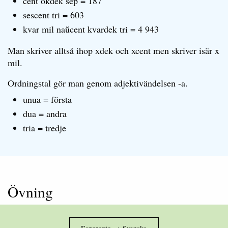
cent okdek sep = 187
sescent tri = 603
kvar mil naŭcent kvardek tri = 4 943
Man skriver alltså ihop xdek och xcent men skriver isär x
mil.
Ordningstal gör man genom adjektivändelsen -a.
unua = första
dua = andra
tria = tredje
Övning