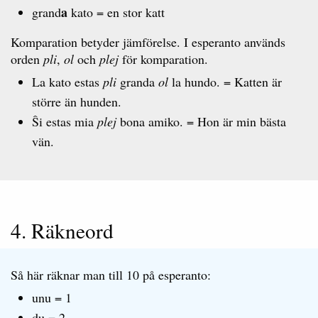
a
grand
kato = en stor katt
Komparation betyder jämförelse. I esperanto används
orden
pli
,
ol
och
plej
för komparation.
La kato estas
pli
granda
ol
la hundo. = Katten är
större än hunden.
Ŝi estas mia
plej
bona amiko. = Hon är min bästa
vän.
4. Räkneord
Så här räknar man till 10 på esperanto:
unu = 1
du = 2