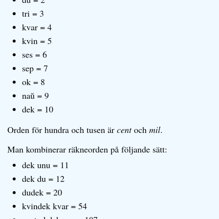
tri = 3
kvar = 4
kvin = 5
ses = 6
sep = 7
ok = 8
naŭ = 9
dek = 10
Orden för hundra och tusen är
cent
och
mil
.
Man kombinerar räkneorden på följande sätt:
dek unu = 11
dek du = 12
dudek = 20
kvindek kvar = 54