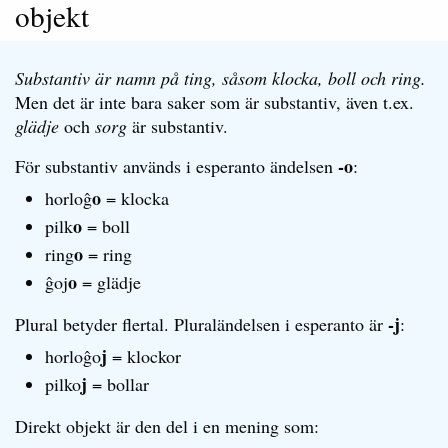
objekt
Substantiv är namn på ting, såsom klocka, boll och ring.
Men det är inte bara saker som är substantiv, även t.ex.
glädje
och
sorg
är substantiv.
-o
För substantiv används i esperanto ändelsen
:
o
horloĝ
= klocka
o
pilk
= boll
o
ring
= ring
o
ĝoj
= glädje
-j
Plural betyder flertal. Pluraländelsen i esperanto är
:
j
horloĝo
= klockor
j
pilko
= bollar
Direkt objekt är den del i en mening som: