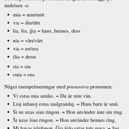
ändelsen -a:
mia = min/mitt
via = din/ditt
lia, ŝia, ĝia = hans, hennes, dess
nia = vårt/vårt
via = ert/era
ilia = deras
sia = sin
onia = ens
Några exempelmeningar med possessiva pronomen:
Vi estas mia amiko. = Du är min vän.
Liaj infanoj estas malgrandaj. = Hans barn är små.
Ŝi ne uzas sian ringon. = Hon använder inte sin ring.
Ŝi uzas ŝian ringon. = Hon använder hennes ring.
Mi havas telefonon. Ĝia ŝelo estas tute nova. = Jag