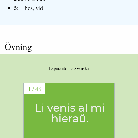
ĉe = hos, vid
Övning
1 / 48
Li venis al mi
hieraŭ.