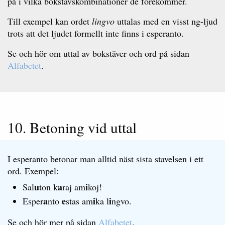
på i vilka bokstavskombinationer de förekommer.
Till exempel kan ordet
lingvo
uttalas med en visst ng-ljud
trots att det ljudet formellt inte finns i esperanto.
Se och hör om uttal av bokstäver och ord på sidan
Alfabetet
.
10. Betoning vid uttal
I esperanto betonar man alltid näst sista stavelsen i ett
ord. Exempel:
u
a
i
Sal
ton k
raj am
koj!
a
e
i
i
Esper
nto
stas am
ka l
ngvo.
Se och hör mer på sidan
Alfabetet
.