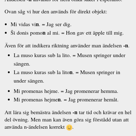
Ovan såg vi hur den används för direkt objekt:
n
Mi vidas vi
. = Jag ser dig.
n
Ŝi donis pomo
al mi. = Hon gav ett äpple till mig.
-n
Även för att indikera riktning använder man ändelsen
.
La muso kuras sub la lito. = Musen springer under
sängen.
n
La muso kuras sub la lito
. = Musen springer in
under sängen.
Mi promenas hejme. = Jag promenerar hemma.
n
Mi promenas hejme
. = Jag promenerar hemåt.
-n
Att lära sig bemästra ändelsen
tar tid och krävar en hel
del övning. Men man kan även göra sig förstådd utan att
använda n-ändelsen korrekt
.