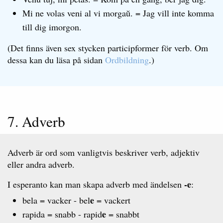
Mi ne volas veni al vi morgaŭ. = Jag vill inte komma
till dig imorgon.
(Det finns även sex stycken participformer för verb. Om
dessa kan du läsa på sidan
Ordbildning
.)
7. Adverb
Adverb är ord som vanligtvis beskriver verb, adjektiv
eller andra adverb.
-e
I esperanto kan man skapa adverb med ändelsen
:
e
bela = vacker - bel
= vackert
e
rapida = snabb - rapid
= snabbt