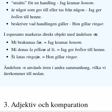
“utsätts” för en handling - Jag kramar
honom
.
är något som ges till eller tas från någon - Jag ger
bollen
till henne.
beskriver vad handlingen gäller - Hon gillar
ringar
.
-n
I esperanto markeras direkt objekt med ändelsen
:
Mi brakumas
li
n
. = Jag kramar
honom
.
Mi donas
la pilko
n
al ŝi. = Jag ger
bollen
till henne.
Ŝi ŝatas
ringoj
n
. = Hon gillar
ringar
.
Ändelsen -n används även i andra sammanhang, vilka vi
återkommer till nedan.
3. Adjektiv och komparation