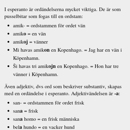
I esperanto är ordändelserna mycket viktiga. De är som
pusselbitar som fogas till en ordstam:
amik- = ordstammen för ordet vän
o
amik
= en vän
oj
amik
= vänner
on
Mi havas amik
en Kopenhago. = Jag har en vän i
Köpenhamn.
ojn
Ŝi havas tri amik
en Kopenhago. = Hon har tre
vänner i Köpenhamn.
Även adjektiv, dvs ord som beskriver substantiv, skapas
-a
med en ordändelse i esperanto. Adjektivändelsen är
:
san- = ordstammen för ordet frisk
a
san
= frisk
a
san
homo = en frisk människa
a
bel
hundo = en vacker hund