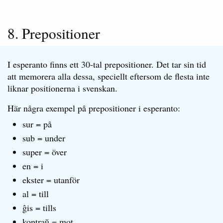
8. Prepositioner
I esperanto finns ett 30-tal prepositioner. Det tar sin tid
att memorera alla dessa, speciellt eftersom de flesta inte
liknar positionerna i svenskan.
Här några exempel på prepositioner i esperanto:
sur = på
sub = under
super = över
en = i
ekster = utanför
al = till
ĝis = tills
kontraŭ = mot