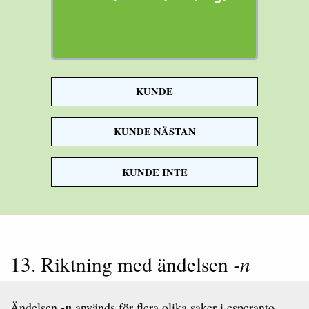
KUNDE
sjukhus
KUNDE NÄSTAN
KUNDE INTE
13. Riktning med ändelsen
-n
-n
Ändelsen
används för flera olika saker i esperanto.