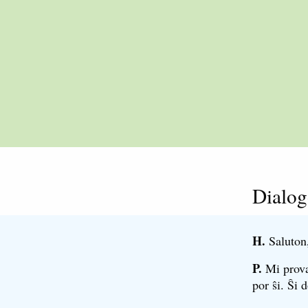
Dialo
H.
Saluton,
P.
Mi provas
por ŝi. Ŝi 