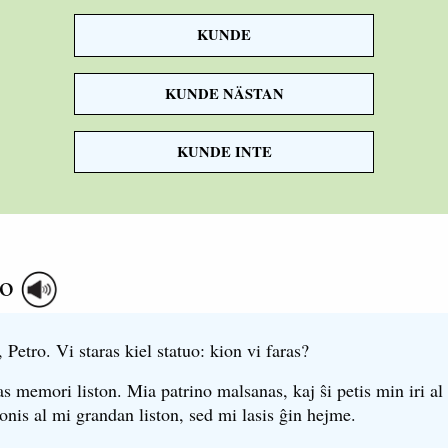
KUNDE
need
KUNDE NÄSTAN
KUNDE INTE
go
 Petro. Vi staras kiel statuo: kion vi faras?
 memori liston. Mia patrino malsanas, kaj ŝi petis min iri al 
donis al mi grandan liston, sed mi lasis ĝin hejme.