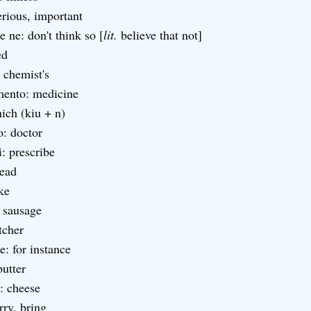
erious, important
e ne: don't think so [
lit.
believe that not]
ed
 chemist's
ento: medicine
ich (kiu + n)
o: doctor
i: prescribe
read
ke
 sausage
tcher
: for instance
butter
: cheese
rry, bring