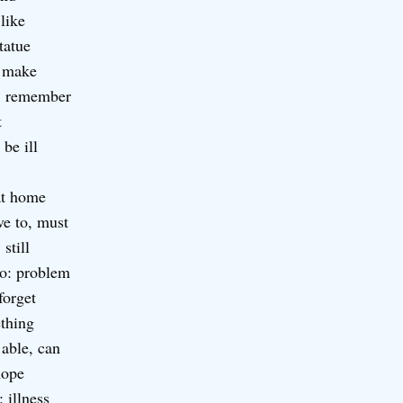
 like
statue
; make
: remember
t
 be ill
at home
ve to, must
still
o: problem
forget
thing
 able, can
hope
 illness