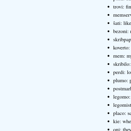
trovi: fi
memserva
ŝati: lik
bezoni:
skribpap
koverto:
mem: mys
skribilo
perdi: l
plumo: p
postmar
legomo:
legomist
placo: s
kie: whe
oni: the