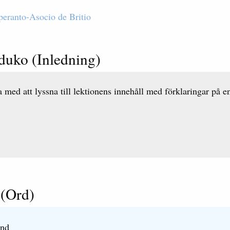
peranto-Asocio de Britio
uko (Inledning)
 med att lyssna till lektionens innehåll med förklaringar på e
 (Ord)
and