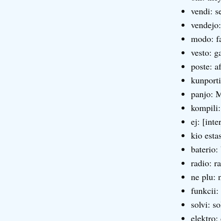
vendi: se
vendejo:
modo: f
vesto: g
poste: a
kunporti
panjo:
kompili
ej: [inte
kio estas
baterio:
radio: r
ne plu: 
funkcii:
solvi: so
elektro: 