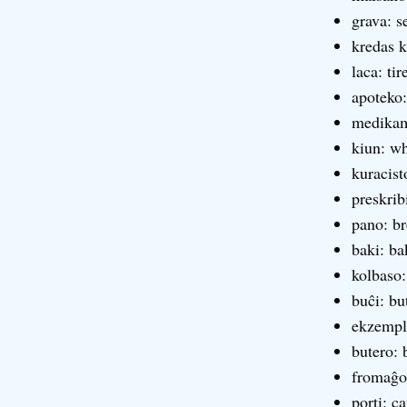
grava: s
kredas k
laca: tir
apoteko:
medikam
kiun: wh
kuracist
preskrib
pano: b
baki: ba
kolbaso:
buĉi: bu
ekzemple
butero: 
fromaĝo
porti: ca