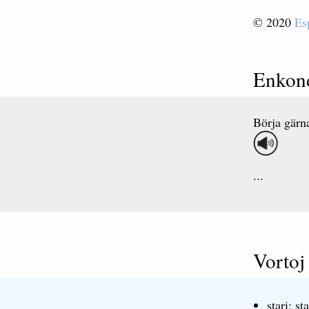
© 2020
Es
Enkond
Börja gärna
...
Vortoj
stari: st