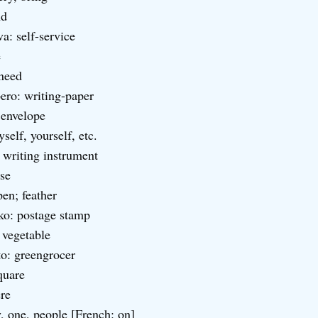
nd
: self-service
e
 need
ero: writing-paper
 envelope
elf, yourself, etc.
: writing instrument
ose
en; feather
ko: postage stamp
 vegetable
o: greengrocer
quare
re
y, one, people [French: on]