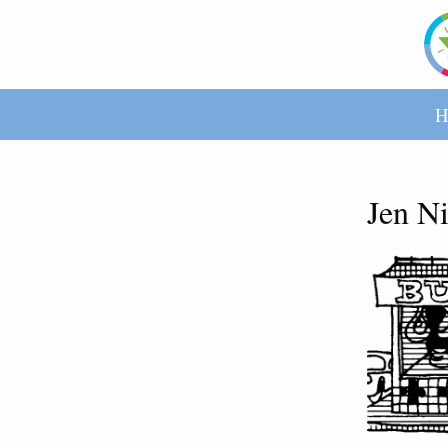
H
Jen N