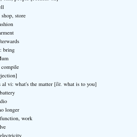
ll
 shop, store
ashion
arment
fterwards
: bring
 Mum
: compile
rjection]
 al vi: what's the matter [
lit.
what is to you]
 battery
adio
no longer
 function, work
lve
electricity