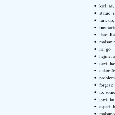
kiel: as,
statuo: 
fari: do
rnemori
listo: lis
malsani:
iri: go
hejme: 
devi: ha
ankoraŭ: 
problem
forgesi: 
io: some
povi: be
esperi: 
malsano: