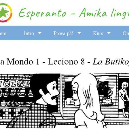
em
Intro
Prova på!
Kurs
O
ia Mondo 1 - Leciono 8 -
La Butiko