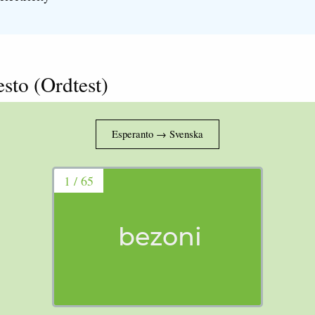
esto (Ordtest)
1 / 65
bezoni