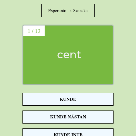
1 / 13
cent
KUNDE
a hundred
KUNDE NÄSTAN
KUNDE INTE