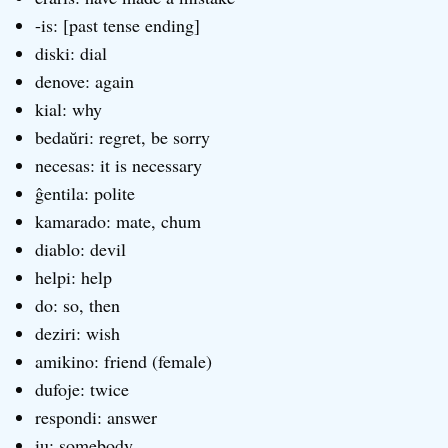
-is: [past tense ending]
diski: dial
denove: again
kial: why
bedaŭri: regret, be sorry
necesas: it is necessary
ĝentila: polite
kamarado: mate, chum
diablo: devil
helpi: help
do: so, then
deziri: wish
amikino: friend (female)
dufoje: twice
respondi: answer
iu: somebody