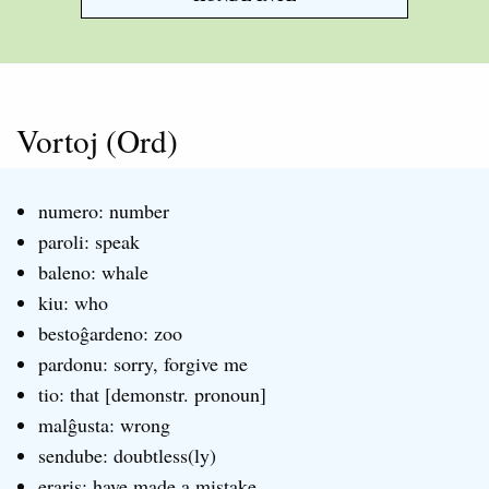
Vortoj (Ord)
numero: number
paroli: speak
baleno: whale
kiu: who
bestoĝardeno: zoo
pardonu: sorry, forgive me
tio: that [demonstr. pronoun]
malĝusta: wrong
sendube: doubtless(ly)
eraris: have made a mistake