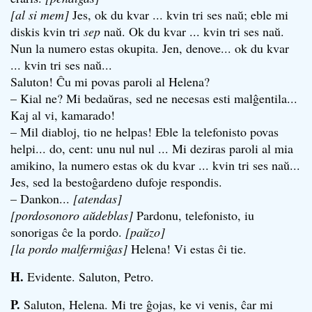
[al si mem]
Jes, ok du kvar ... kvin tri ses naŭ; eble mi
diskis kvin tri
sep
naŭ. Ok du kvar ... kvin tri ses naŭ.
Nun la numero estas okupita. Jen, denove... ok du kvar
... kvin tri ses naŭ...
Saluton! Ĉu mi povas paroli al Helena?
– Kial ne? Mi bedaŭras, sed ne necesas esti malĝentila...
Kaj al vi, kamarado!
– Mil diabloj, tio ne helpas! Eble la telefonisto povas
helpi... do, cent: unu nul nul ... Mi deziras paroli al mia
amikino, la numero estas ok du kvar ... kvin tri ses naŭ...
Jes, sed la bestoĝardeno dufoje respondis.
– Dankon...
[atendas]
[pordosonoro aŭdeblas]
Pardonu, telefonisto, iu
sonorigas ĉe la pordo.
[paŭzo]
[la pordo malfermiĝas]
Helena! Vi estas ĉi tie.
H.
Evidente. Saluton, Petro.
P.
Saluton, Helena. Mi tre ĝojas, ke vi venis, ĉar mi