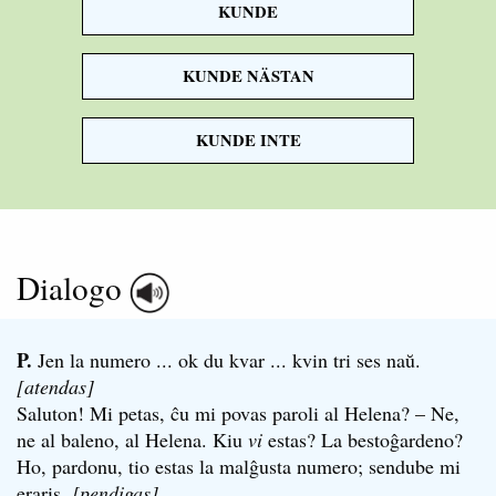
KUNDE
it is necessary
KUNDE NÄSTAN
KUNDE INTE
Dialogo
P.
Jen la numero ... ok du kvar ... kvin tri ses naŭ.
[atendas]
Saluton! Mi petas, ĉu mi povas paroli al Helena? – Ne,
ne al baleno, al Helena. Kiu
vi
estas? La bestoĝardeno?
Ho, pardonu, tio estas la malĝusta numero; sendube mi
eraris.
[pendigas]