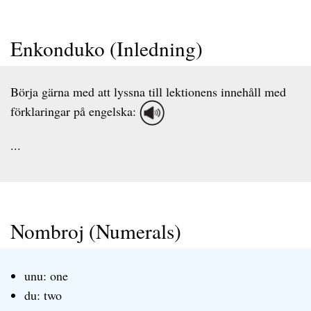
Enkonduko (Inledning)
Börja gärna med att lyssna till lektionens innehåll med
förklaringar på engelska:
...
Nombroj (Numerals)
unu: one
du: two