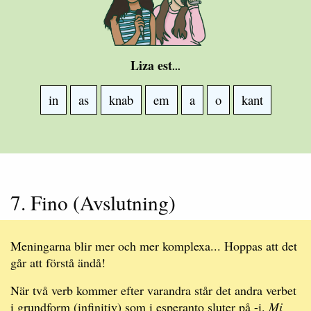
Liza est
...
in
as
knab
em
a
o
kant
7. Fino (Avslutning)
Meningarna blir mer och mer komplexa... Hoppas att det
går att förstå ändå!
När två verb kommer efter varandra står det andra verbet
i grundform (infinitiv) som i esperanto sluter på -i.
Mi