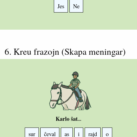
Jes
Ne
6. Kreu frazojn (Skapa meningar)
Karlo ŝat
...
sur
ĉeval
as
i
rajd
o