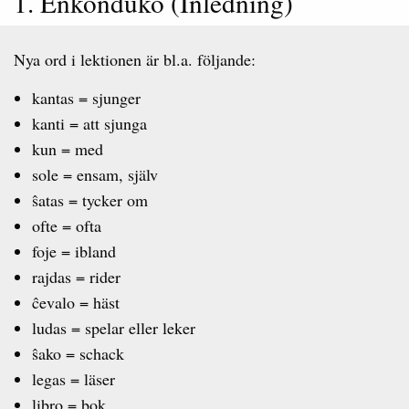
1. Enkonduko (Inledning)
Nya ord i lektionen är bl.a. följande:
kantas = sjunger
kanti = att sjunga
kun = med
sole = ensam, själv
ŝatas = tycker om
ofte = ofta
foje = ibland
rajdas = rider
ĉevalo = häst
ludas = spelar eller leker
ŝako = schack
legas = läser
libro = bok