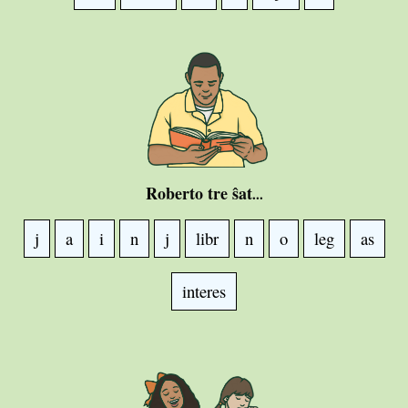
Roberto tre ŝat
...
j
a
i
n
j
libr
n
o
leg
as
interes