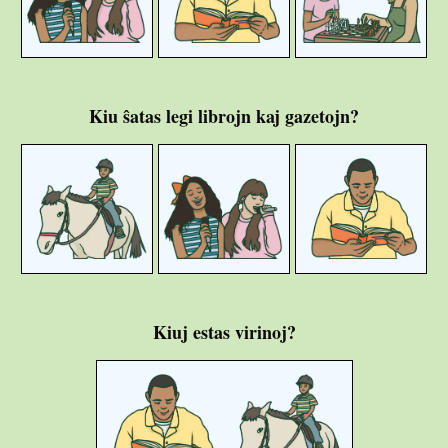
Kiu ŝatas legi librojn kaj gazetojn?
Kiuj estas virinoj?