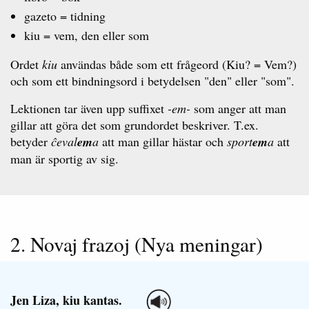
gazeto = tidning
kiu = vem, den eller som
Ordet
kiu
användas både som ett frågeord (Kiu? = Vem?)
och som ett bindningsord i betydelsen "den" eller "som".
Lektionen tar även upp suffixet
-em-
som anger att man
gillar att göra det som grundordet beskriver. T.ex.
betyder
ĉeval
em
a
att man gillar hästar och
sport
em
a
att
man är sportig av sig.
2. Novaj frazoj (Nya meningar)
Jen Liza, kiu kantas.