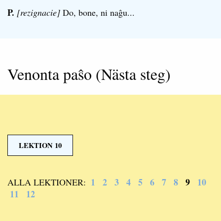
P.
[rezignacie]
Do, bone, ni naĝu...
Venonta paŝo (Nästa steg)
LEKTION 10
1
2
3
4
5
6
7
8
9
10
ALLA LEKTIONER:
11
12