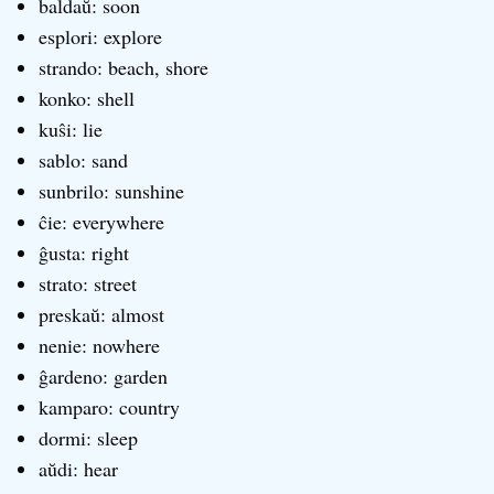
baldaŭ: soon
esplori: explore
strando: beach, shore
konko: shell
kuŝi: lie
sablo: sand
sunbrilo: sunshine
ĉie: everywhere
ĝusta: right
strato: street
preskaŭ: almost
nenie: nowhere
ĝardeno: garden
kamparo: country
dormi: sleep
aŭdi: hear