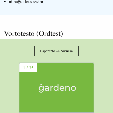
ni naĝu: let's swim
Vortotesto (Ordtest)
1 / 35
ĝardeno