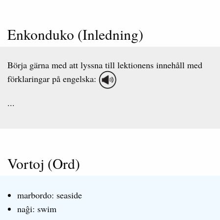
Enkonduko (Inledning)
Börja gärna med att lyssna till lektionens innehåll med
förklaringar på engelska:
...
Vortoj (Ord)
marbordo: seaside
naĝi: swim