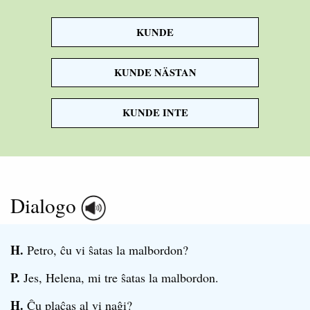
KUNDE
garden
KUNDE NÄSTAN
KUNDE INTE
Dialogo
H.
Petro, ĉu vi ŝatas la malbordon?
P.
Jes, Helena, mi tre ŝatas la malbordon.
H.
Ĉu plaĉas al vi naĝi?