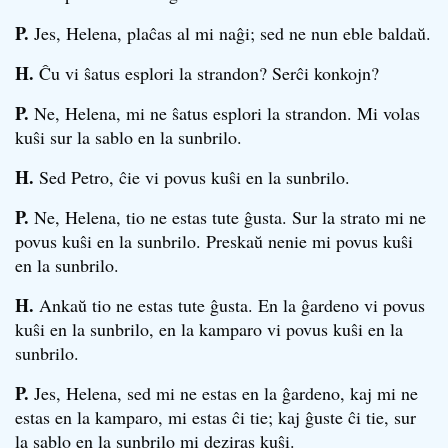
P.
Jes, Helena, plaĉas al mi naĝi; sed ne nun eble baldaŭ.
H.
Ĉu vi ŝatus esplori la strandon? Serĉi konkojn?
P.
Ne, Helena, mi ne ŝatus esplori la strandon. Mi volas
kuŝi sur la sablo en la sunbrilo.
H.
Sed Petro, ĉie vi povus kuŝi en la sunbrilo.
P.
Ne, Helena, tio ne estas tute ĝusta. Sur la strato mi ne
povus kuŝi en la sunbrilo. Preskaŭ nenie mi povus kuŝi
en la sunbrilo.
H.
Ankaŭ tio ne estas tute ĝusta. En la ĝardeno vi povus
kuŝi en la sunbrilo, en la kamparo vi povus kuŝi en la
sunbrilo.
P.
Jes, Helena, sed mi ne estas en la ĝardeno, kaj mi ne
estas en la kamparo, mi estas ĉi tie; kaj ĝuste ĉi tie, sur
la sablo en la sunbrilo mi deziras kuŝi.