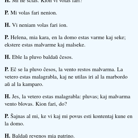
H.
Mi ne scias. Kion vi volas fari?
P.
Mi volas fari nenion.
H.
Vi neniam volas fari ion.
P.
Helena, mia kara, en la domo estas varme kaj seke;
ekstere estas malvarme kaj malseke.
H.
Eble la pluvo baldaŭ ĉesos.
P.
Eĉ se la pluvo ĉesos, la vento restos malvarma. La
vetero estas malagrabla, kaj ne utilas iri al la marbordo
aŭ al la kamparo.
H.
Jes, la vetero estas malagrabla: pluvas; kaj malvarma
vento blovas. Kion fari, do?
P.
Ŝajnas al mi, ke vi kaj mi povus esti kontentaj kune en
la domo.
H.
Baldaŭ revenos mia patrino.