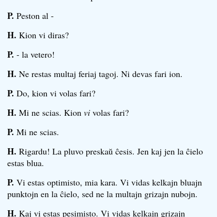
P.
Peston al -
H.
Kion vi diras?
P.
- la vetero!
H.
Ne restas multaj feriaj tagoj. Ni devas fari ion.
P.
Do, kion vi volas fari?
H.
Mi ne scias. Kion
vi
volas fari?
P.
Mi ne scias.
H.
Rigardu! La pluvo preskaŭ ĉesis. Jen kaj jen la ĉielo
estas blua.
P.
Vi estas optimisto, mia kara. Vi vidas kelkajn bluajn
punktojn en la ĉielo, sed ne la multajn grizajn nubojn.
H.
Kaj vi estas pesimisto. Vi vidas kelkajn grizajn