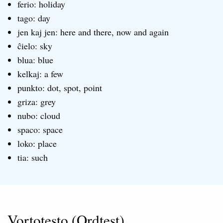
ferio: holiday
tago: day
jen kaj jen: here and there, now and again
ĉielo: sky
blua: blue
kelkaj: a few
punkto: dot, spot, point
griza: grey
nubo: cloud
spaco: space
loko: place
tia: such
Vortotesto (Ordtest)