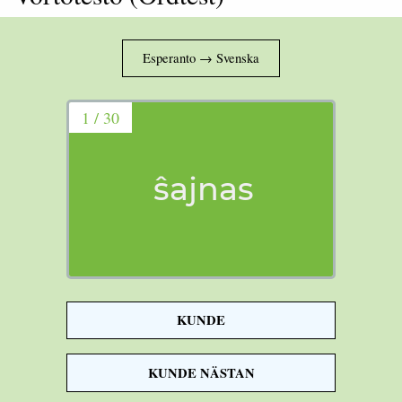
1 / 30
ŝajnas
KUNDE
it seems
KUNDE NÄSTAN