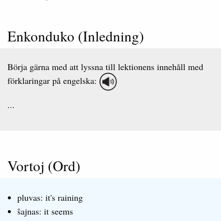
Enkonduko (Inledning)
Börja gärna med att lyssna till lektionens innehåll med
förklaringar på engelska:
...
Vortoj (Ord)
pluvas: it's raining
ŝajnas: it seems