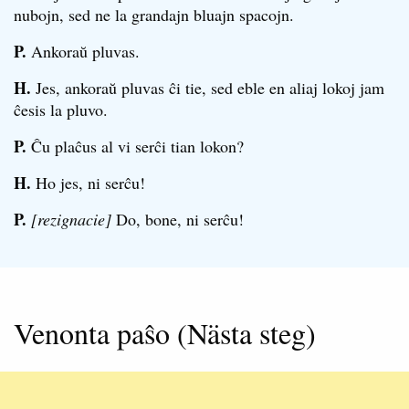
nubojn, sed ne la grandajn bluajn spacojn.
P.
Ankoraŭ pluvas.
H.
Jes, ankoraŭ pluvas ĉi tie, sed eble en aliaj lokoj jam
ĉesis la pluvo.
P.
Ĉu plaĉus al vi serĉi tian lokon?
H.
Ho jes, ni serĉu!
P.
[rezignacie]
Do, bone, ni serĉu!
Venonta paŝo (Nästa steg)