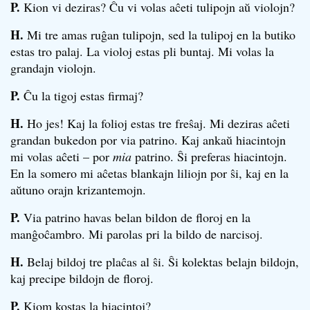
P.
Kion vi deziras? Ĉu vi volas aĉeti tulipojn aŭ violojn?
H.
Mi tre amas ruĝan tulipojn, sed la tulipoj en la butiko
estas tro palaj. La violoj estas pli buntaj. Mi volas la
grandajn violojn.
P.
Ĉu la tigoj estas firmaj?
H.
Ho jes! Kaj la folioj estas tre freŝaj. Mi deziras aĉeti
grandan bukedon por via patrino. Kaj ankaŭ hiacintojn
mi volas aĉeti – por
mia
patrino. Ŝi preferas hiacintojn.
En la somero mi aĉetas blankajn liliojn por ŝi, kaj en la
aŭtuno orajn krizantemojn.
P.
Via patrino havas belan bildon de floroj en la
manĝoĉambro. Mi parolas pri la bildo de narcisoj.
H.
Belaj bildoj tre plaĉas al ŝi. Ŝi kolektas belajn bildojn,
kaj precipe bildojn de floroj.
P.
Kiom kostas la hiacintoj?