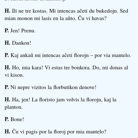
H.
Ili ne tre kostas. Mi intencas aĉeti du bukedojn. Sed
mian monon mi lasis en la aŭto. Ĉu vi havas?
P.
Jen! Prenu.
H.
Dankon!
P.
Kaj ankaŭ mi intencas aĉeti florojn – por via mantelo.
H.
Ho, mia kara! Vi estas tre bonkora. Do, mi donas al
vi kison.
P.
Ni nepre vizitos la florbutikon denove!
H.
Ha, jen! La floristo jam volvis la florojn, kaj la
planton.
P.
Bone!
H.
Ĉu vi pagis por la floroj por mia mantelo?