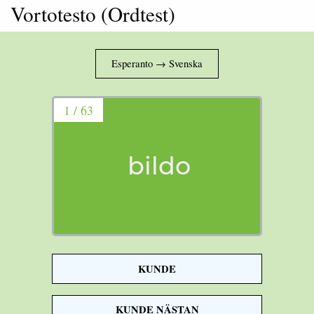
Vortotesto (Ordtest)
1 / 63
bildo
KUNDE
picture
KUNDE NÄSTAN