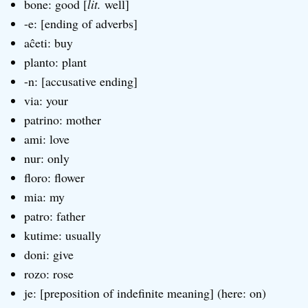
bone: good [
lit.
well]
-e: [ending of adverbs]
aĉeti: buy
planto: plant
-n: [accusative ending]
via: your
patrino: mother
ami: love
nur: only
floro: flower
mia: my
patro: father
kutime: usually
doni: give
rozo: rose
je: [preposition of indefinite meaning] (here: on)